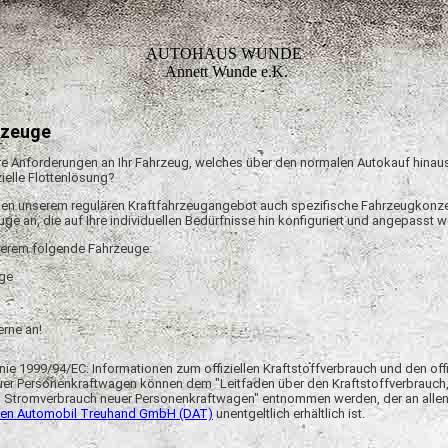
AUTOHAUS WUNDE
Annett Wunde e.K.
rzeuge
e Anforderungen an Ihr Fahrzeug, welches über den normalen Autokauf hinau
ielle Flottenlösung?
eben unserem regulären Kraftfahrzeugangebot auch spezifische Fahrzeugkonz
uge an, die auf Ihre individuellen Bedürfnisse hin konfiguriert und angepasst 
derem folgende Fahrzeuge:
ge
rne an!
nie 1999/94/EC: Informationen zum offiziellen Kraftstoffverbrauch und den offi
er Personenkraftwagen können dem "Leitfaden über den Kraftstoffverbrauch,
 Stromverbrauch neuer Personenkraftwagen" entnommen werden, der an allen
en Automobil Treuhand GmbH (DAT)
unentgeltlich erhältlich ist.