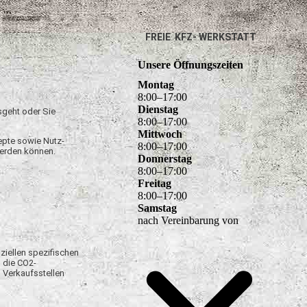
FREIE KFZ- WERKSTATT
Unsere Öffnungszeiten
Montag
8
:
00
–
17
:
00
Dienstag
sgeht oder Sie
8
:
00
–
17
:
00
Mittwoch
epte sowie Nutz-
8
:
00
–
17
:
00
werden können.
Donnerstag
8
:
00
–
17
:
00
Freitag
8
:
00
–
17
:
00
Samstag
nach Vereinbarung von
ziellen spezifischen
 die CO2-
 Verkaufsstellen