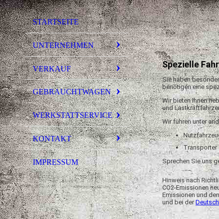
STARTSEITE
UNTERNEHMEN
Spezielle Fah
VERKAUF
Sie haben besonder
benötigen eine spez
GEBRAUCHTWAGEN
Wir bieten Ihnen n
und Lastkraftfahrze
WERKSTATTSERVICE
Wir führen unter an
Nutzfahrzeu
KONTAKT
Transporter
Sprechen Sie uns ge
IMPRESSUM
Hinweis nach Richtli
CO2-Emissionen neu
Emissionen und den
und bei der
Deutsch